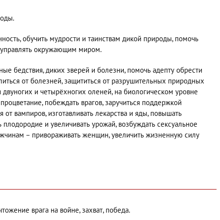
оды.
ность, обучить мудрости и таинствам дикой природы, помочь
о управлять окружающим миром.
йные бедствия, диких зверей и болезни, помочь адепту обрести
литься от болезней, защититься от разрушительных природных
я двуногих и четырёхногих оленей, на биологическом уровне
процветание, побеждать врагов, заручиться поддержкой
 от вампиров, изготавливать лекарства и яды, повышать
ь плодородие и увеличивать урожай, возбуждать сексуальное
жчинам – привораживать женщин, увеличить жизненную силу
тожение врага на войне, захват, победа.