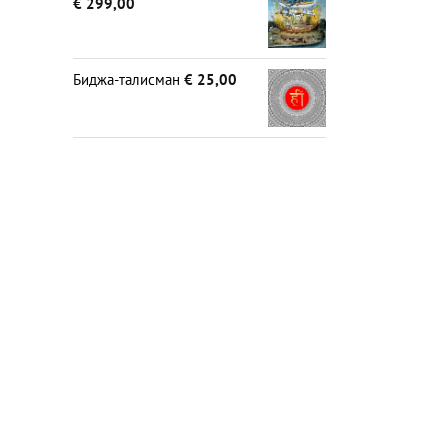
€
299,00
Биджа-талисман
€
25,00