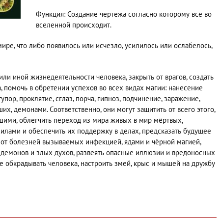
Функция: Создание чертежа согласно которому всё во
вселенной происходит.
мире, что либо появилось или исчезло, усилилось или ослабелось,
или иной жизнедеятельности человека, закрыть от врагов, создать
а, помочь в обретении успехов во всех видах магии: нанесение
тупор, проклятие, сглаз, порча, гипноз, подчинение, заражение,
их, демонами. Соответственно, они могут защитить от всего этого,
шими, облегчить переход из мира живых в мир мёртвых,
илами и обеспечить их поддержку в делах, предсказать будущее
ь от болезней вызываемых инфекцией, ядами и чёрной магией,
ы демонов и злых духов, развеять опасные иллюзии и вредоносных
е обкрадывать человека, настроить змей, крыс и мышей на дружбу