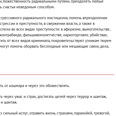
и, божественность радикальными путями, преодолеть любые
ичь счастья неведомым способом.
нсгрессивного радикального мистицизма, помочь впреодолении
грессии и преступности, в свержении власти, а также в
успехи во всех видах преступности: в аферизме, вымогательстве,
, контрабанде, фальшивомонетчестве, наркоторговле, убийствах,
тить от всех видов криминала, покровительствуют узникам тюрем
 могут помочь оборвать бесплодные или мешающие связи, дела,
ть от кошмара и через это обожествлять.
ь через ужас и страх, достигать целей через террор и шантаж,
 и шантаж.
ез сильный испуг, отравить жизнь страхами, паранойей, тревогой,