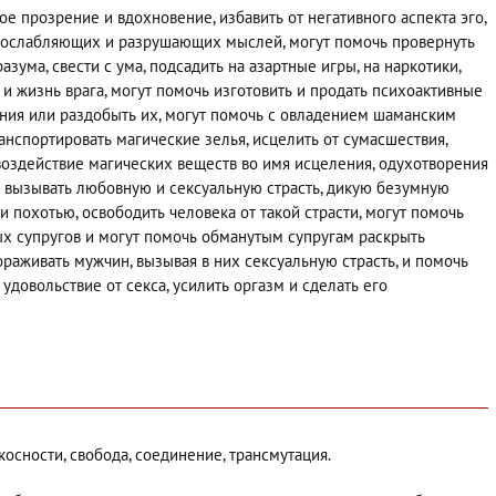
ое прозрение и вдохновение, избавить от негативного аспекта эго,
х, ослабляющих и разрушающих мыслей, могут помочь провернуть
азума, свести с ума, подсадить на азартные игры, на наркотики,
 и жизнь врага, могут помочь изготовить и продать психоактивные
ения или раздобыть их, могут помочь с овладением шаманским
нспортировать магические зелья, исцелить от сумасшествия,
воздействие магических веществ во имя исцеления, одухотворения
т вызывать любовную и сексуальную страсть, дикую безумную
и похотью, освободить человека от такой страсти, могут помочь
х супругов и могут помочь обманутым супругам раскрыть
аживать мужчин, вызывая в них сексуальную страсть, и помочь
довольствие от секса, усилить оргазм и сделать его
косности, свобода, соединение, трансмутация.