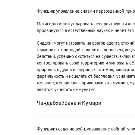
Функция: управление силами первозданной прир
Махасиддхи: могут даровать невероятную жизнен
продвинуться в естественных науках и через эт
Сиддхи: могут натравить на врагов адепта стихи
гармонию с природой, наделить здоровьем, исце
бедствий, успешно охотиться на существ, включа
контролировать свою территорию и умножать её 
природных духов и звериных тотемов, защититься
фертильность и исцелять от бесплодия, усиливат
желание, женщинам – привораживать мужчин, му
адептов, укрепить иммунитет.
Чандабхайрава и Кумари
Функция: создание войн, управление войной, унич