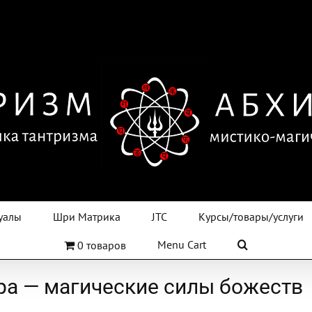
уалы
Шри Матрика
JTC
Курсы/товары/услуги
Menu Cart
0 товаров
ра — магические силы божеств