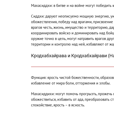
Махасиддхи: в битве и на войне могут победить 
Сиддхи: даруют неописуемо мощную энергию, ун
обожествления, победу над врагами, присвоение 
врагов честь, жизнь, имущество и территорию, дар
координировать войско и доминировать над бойца
оружие точно в цель, могут натравить врагов дру
территории и контролю над ней, избавляют от ж
Кродхабхайрава и Кродхабхайрави (
Функция: ярость чистой божественности, образов
избавление от мира боли, отторжения и злобы.
Махасиддихи: могут помочь прогрызть, прожечь в
обожествиться, избавить от ада, преобразовать 
спокойствие, ярость – в ясность.