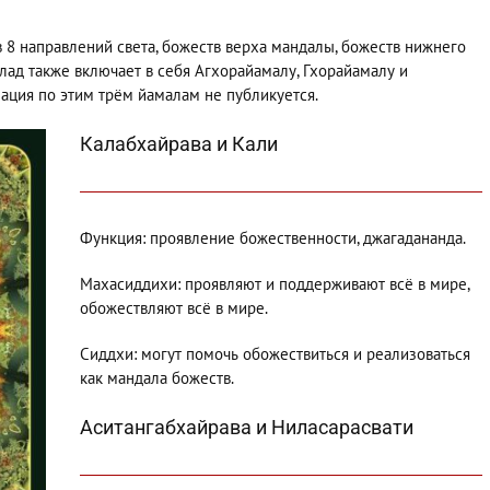
в 8 направлений света, божеств верха мандалы, божеств нижнего
лад также включает в себя Агхорайамалу, Гхорайамалу и
мация по этим трём йамалам не публикуется.
Калабхайрава и Кали
Функция: проявление божественности, джагадананда.
Махасиддихи: проявляют и поддерживают всё в мире,
обожествляют всё в мире.
Сиддхи: могут помочь обожествиться и реализоваться
как мандала божеств.
Аситангабхайрава и Ниласарасвати