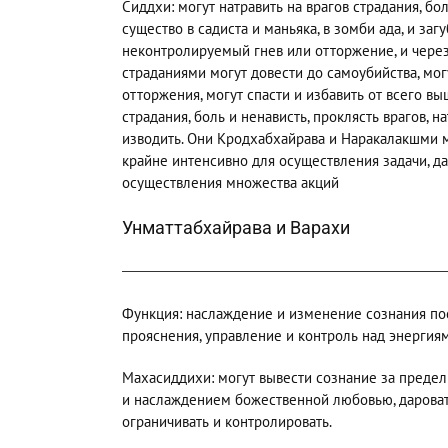
Сиддхи: могут натравить на врагов страдания, бо
существо в садиста и маньяка, в зомби ада, и заг
неконтролируемый гнев или отторжение, и через 
страданиями могут довести до самоубийства, мог
отторжения, могут спасти и избавить от всего вы
страдания, боль и ненависть, проклясть врагов, на
изводить. Они Кродхабхайрава и Наракалакшми 
крайне интенсивно для осуществления задачи, д
осуществления множества акций
Унматтабхайрава и Варахи
Функция: наслаждение и изменение сознания по
прояснения, управление и контроль над энергия
Махасиддихи: могут вывести сознание за преде
и наслаждением божественной любовью, даровать
ограничивать и контролировать.