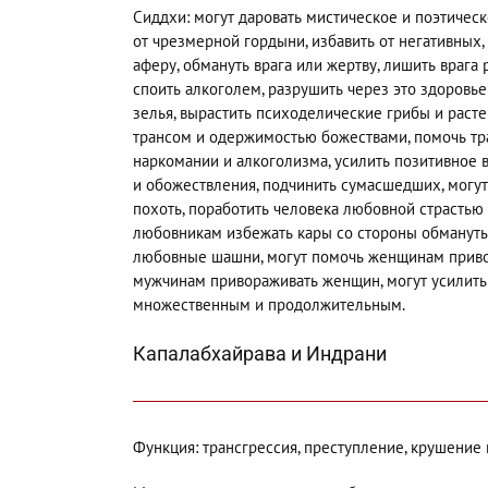
Сиддхи: могут даровать мистическое и поэтическ
от чрезмерной гордыни, избавить от негативны
аферу, обмануть врага или жертву, лишить врага р
споить алкоголем, разрушить через это здоровье
зелья, вырастить психоделические грибы и раст
трансом и одержимостью божествами, помочь тра
наркомании и алкоголизма, усилить позитивное 
и обожествления, подчинить сумасшедших, могу
похоть, поработить человека любовной страстью 
любовникам избежать кары со стороны обмануты
любовные шашни, могут помочь женщинам привор
мужчинам привораживать женщин, могут усилить у
множественным и продолжительным.
Капалабхайрава и Индрани
Функция: трансгрессия, преступление, крушение 