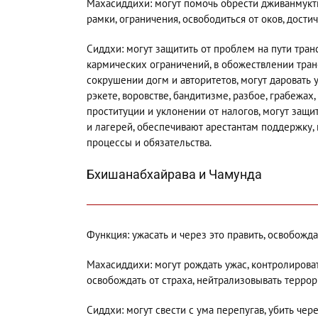
Махасиддихи: могут помочь обрести дживанмукт
рамки, ограничения, освободиться от оков, дост
Сиддхи: могут защитить от проблем на пути тра
кармических ограничений, в обожествлении транс
сокрушении догм и авторитетов, могут даровать 
рэкете, воровстве, бандитизме, разбое, грабежах
проституции и уклонении от налогов, могут защи
и лагерей, обеспечивают арестантам поддержку,
процессы и обязательства.
Бхишанабхайрава и Чамунда
Функция: ужасать и через это править, освобожда
Махасиддихи: могут рождать ужас, контролироват
освобождать от страха, нейтрализовывать террор
Сиддхи: могут свести с ума перепугав, убить чер