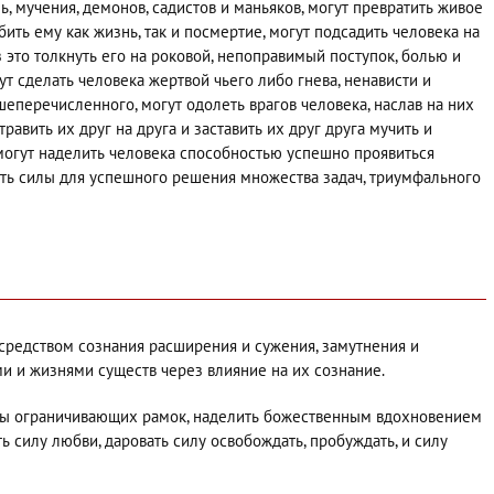
ль, мучения, демонов, садистов и маньяков, могут превратить живое
убить ему как жизнь, так и посмертие, могут подсадить человека на
это толкнуть его на роковой, непоправимый поступок, болью и
ут сделать человека жертвой чьего либо гнева, ненависти и
шеперечисленного, могут одолеть врагов человека, наслав на них
травить их друг на друга и заставить их друг друга мучить и
могут наделить человека способностью успешно проявиться
ать силы для успешного решения множества задач, триумфального
средством сознания расширения и сужения, замутнения и
ми и жизнями существ через влияние на их сознание.
лы ограничивающих рамок, наделить божественным вдохновением
 силу любви, даровать силу освобождать, пробуждать, и силу