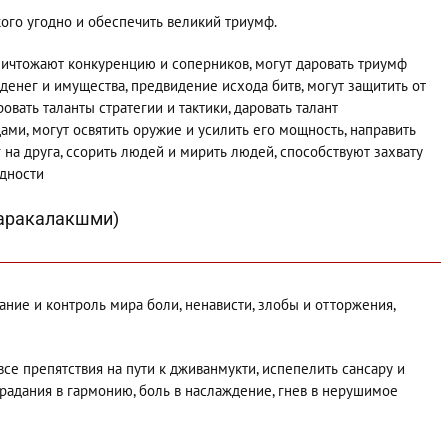
кого угодно и обеспечить великий триумф.
ичтожают конкуренцию и соперников, могут даровать триумф
денег и имущества, предвидение исхода битв, могут защитить от
овать таланты стратегии и тактики, даровать талант
ми, могут освятить оружие и усилить его мощность, направить
г на друга, ссорить людей и мирить людей, способствуют захвату
адности
Наракалакшми)
ание и контроль мира боли, ненависти, злобы и отторжения,
се препятствия на пути к дживанмукти, испепелить сансару и
страдания в гармонию, боль в наслаждение, гнев в нерушимое