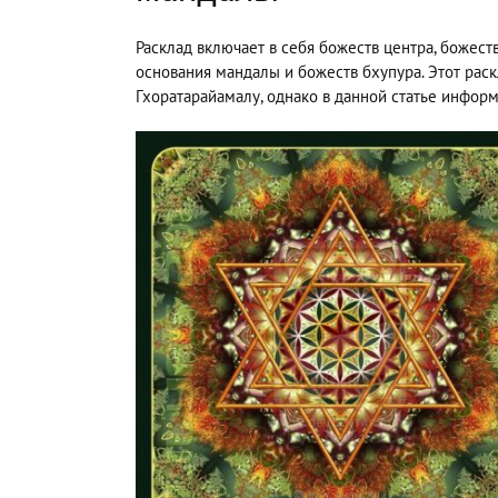
Расклад включает в себя божеств центра, божест
основания мандалы и божеств бхупура. Этот раск
Гхоратарайамалу, однако в данной статье инфор