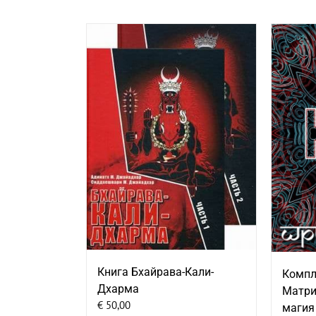
Книга Бхайрава-Кали-
Компл
Дхарма
Матри
€
50,00
магия