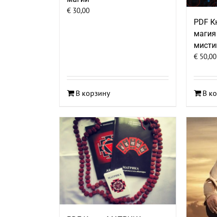
€
30,00
PDF К
магия
мисти
€
50,00
В корзину
В к