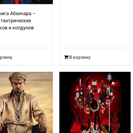
нига Абхичара –
 тантрических
ков и колдунов
орзину
В корзину