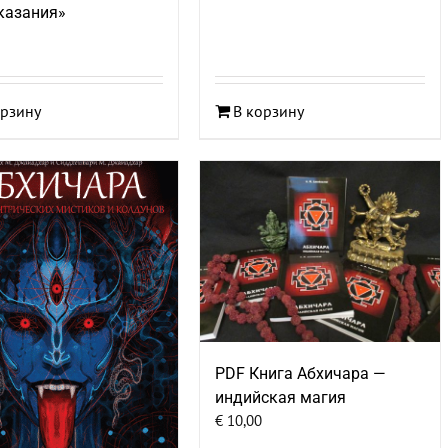
казания»
орзину
В корзину
PDF Книга Абхичара —
индийская магия
€
10,00