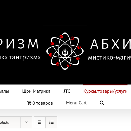
уалы
Шри Матрика
JTC
Курсы/товары/услуги
Menu Cart
0 товаров
oducts