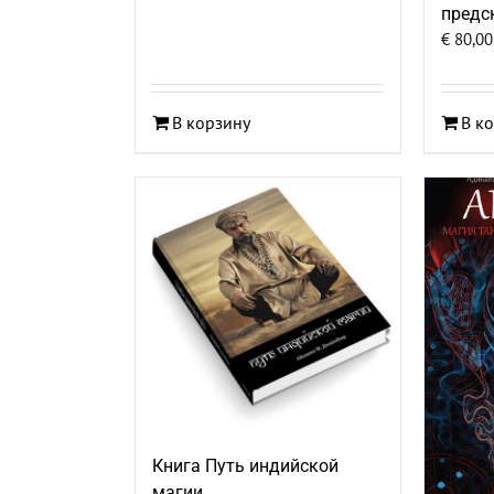
предс
€
80,00
В корзину
В к
Книга Путь индийской
магии