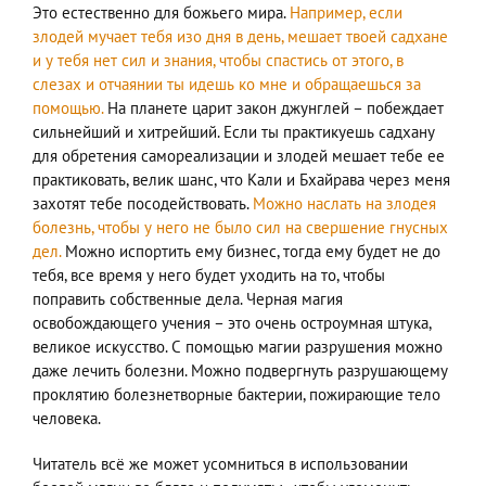
Это естественно для божьего мира.
Например, если
злодей мучает тебя изо дня в день, мешает твоей садхане
и у тебя нет сил и знания, чтобы спастись от этого, в
слезах и отчаянии ты идешь ко мне и обращаешься за
помощью.
На планете царит закон джунглей – побеждает
сильнейший и хитрейший. Если ты практикуешь садхану
для обретения самореализации и злодей мешает тебе ее
практиковать, велик шанс, что Кали и Бхайрава через меня
захотят тебе посодействовать.
Можно наслать на злодея
болезнь, чтобы у него не было сил на свершение гнусных
дел.
Можно испортить ему бизнес, тогда ему будет не до
тебя, все время у него будет уходить на то, чтобы
поправить собственные дела. Черная магия
освобождающего учения – это очень остроумная штука,
великое искусство. С помощью магии разрушения можно
даже лечить болезни. Можно подвергнуть разрушающему
проклятию болезнетворные бактерии, пожирающие тело
человека.
Читатель всё же может усомниться в использовании