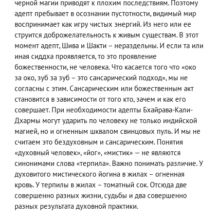
черной магии приводят к плохим последствиям. Поэтому
адепт пребывает в осознании пустотности, видимый мир
воспринимает как игру чистых энергий. Из него или ее
струится доброжелательность к живым существам. В этот
момент адепт, Шива и Шакти – нераздельны. И если та или
иная сиддха проявляется, то это проявление
божественности, не человека. Что касается того что «око
за око, зуб за зуб – это сансарический подход», мы не
согласны с этим. Сансарическим или божественным акт
становится в зависимости от того кто, зачем и как его
совершает. При необходимости адепты Бхайрава-Кали-
Дхармы могут ударить по человеку не только индийской
магией, но и огненным шквалом свинцовых пуль. И мы не
считаем это бездуховным и сансарическим. Понятия
«духовный человек», «йог», «мистик» — не являются
синонимами слова «терпила». Важно понимать различие. У
духовитого мистического йогина в жилах – огненная
кровь. У терпилы в жилах – томатный сок. Отсюда две
совершенно разных жизни, судьбы и два совершенно
разных результата духовной практики.