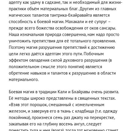
адепту как удачу в садхане, так и необходимый для жизни-
практики объём материальных благ. Другим из главных
магических талантов тантрика-бхайравайта является
способность к боевой магии. Махакали и её супруг –
прежде всего божества освобождения от оков сансары.
Наша изначальная природа совершенна, нам надо просто
уничтожить препятствия для её тотального проявления.
Поэтому магия разрушения препятствий к достижению
цели легко даётся адептам этого пути. Побочным
эффектом овладения силой духовного разрушения (в
положительном смысле этого понятия) является
обретение навыков и талантов к разрушению в области
материального.
Боевая магия в традиции Кали и Бхайравы очень развита.
Её методы широко представлены в священных текстах.
«Взяв этот порошок, смешанный с измельченным
железом, и завернув его в ткань с кладбища (т.е. одежду
покойника), произнеся семь раз джапу на перекрестке,
закапывая его на глубину восемь ангул, следует
поместить туда и имя (врага), тогда тот мгновенно станет