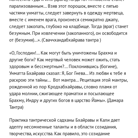
парализованным… Взяв этот порошок, вместе с пятью
частями унматты, следует завернуть в одежду мертвеца,
вместе с именем врага, произнеся семикратно джапу,
следует закопать, глубоко на кладбище. Тогда (враг) станет
безумным. При извлечении (закопанного), он освободится
от (безумия)…». (Сваччхандабхайрава тантра )
«O, Господин!… Как могут быть уничтожены Брахма и
другие боги? Как мертвый человек может ожить, стать
здоровым и бессмертным?… Поклонившись (богине),
Унматта Бхайрава сказал: Я, Бог Гнева… Из любви к тебе я
раскрою эти тайны… Вот мантра… Рецитация этой мантры,
рожденной из пор Кродхабхайравы, словно пламя от
удара молнии, сжигающее праматхи и посылающее
Брахму, Индру и других богов в царство Йамы». (Дамара
Тантра)
Практика тантрической садханы Бхайравы и Кали дает
адепту несомненные таланты и в области созидания,
творчества, искусства. Как правило, это созидание