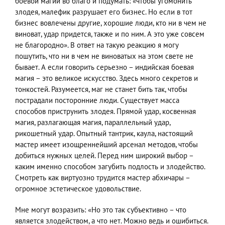
боевой магии во благо и подумать: «чтобы угомонить
злодея, малефик разрушает его бизнес. Но если в тот
бизнес вовлечены другие, хорошие люди, кто ни в чем не
виноват, удар придется, также и по ним. А это уже совсем
не благородно». В ответ на такую реакцию я могу
пошутить, что ни в чем не виноватых на этом свете не
бывает. А если говорить серьезно – индийская боевая
магия – это великое искусство. Здесь много секретов и
тонкостей. Разумеется, маг не станет бить так, чтобы
пострадали посторонние люди. Существует масса
способов приструнить злодея. Прямой удар, косвенная
магия, разлагающая магия, параллельный удар,
рикошетный удар. Опытный тантрик, каула, настоящий
мастер имеет изощреннейший арсенал методов, чтобы
добиться нужных целей. Перед ним широкий выбор –
каким именно способом загубить подлость и злодейство.
Смотреть как виртуозно трудится мастер абхичары –
огромное эстетическое удовольствие.
Мне могут возразить: «Но это так субъективно – что
является злодейством, а что нет. Можно ведь и ошибиться.