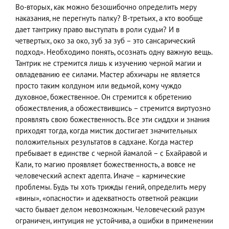
Во-вторых, как можно безошибочно определить меру
наказания, не перегнуть палку? В-третьих, а кто вообще
дает тантрику право выступать в роли судьи? И в
четвертых, око за око, зуб за зуб – это сансарический
подход». Необходимо понять, осознать одну важную вещь.
Тантрик не стремится лишь к изучению черной магии и
овладеванию ее силами. Мастер абхичары не является
просто таким колдуном или ведьмой, кому чуждо
духовное, божественное. Он стремится к обретению
обожествления, а обожествившись – стремится виртуозно
проявлять свою божественность. Все эти сиддхи и знания
приходят тогда, когда мистик достигает значительных
положительных результатов в садхане. Когда мастер
пребывает в единстве с черной йамалой – с Бхайравой и
Кали, то магию проявляет божественность, а вовсе не
человеческий аспект адепта. Иначе – кармические
проблемы. Будь ты хоть трижды гений, определить меру
«вины», «опасности» и адекватность ответной реакции
часто бывает делом невозможным. Человеческий разум
ограничен, интуиция не устойчива, а ошибки в применении