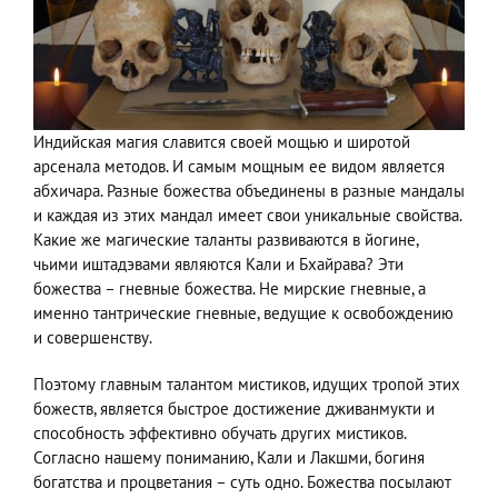
Индийская магия славится своей мощью и широтой
арсенала методов. И самым мощным ее видом является
абхичара. Разные божества объединены в разные мандалы
и каждая из этих мандал имеет свои уникальные свойства.
Какие же магические таланты развиваются в йогине,
чьими иштадэвами являются Кали и Бхайрава? Эти
божества – гневные божества. Не мирские гневные, а
именно тантрические гневные, ведущие к освобождению
и совершенству.
Поэтому главным талантом мистиков, идущих тропой этих
божеств, является быстрое достижение дживанмукти и
способность эффективно обучать других мистиков.
Согласно нашему пониманию, Кали и Лакшми, богиня
богатства и процветания – суть одно. Божества посылают