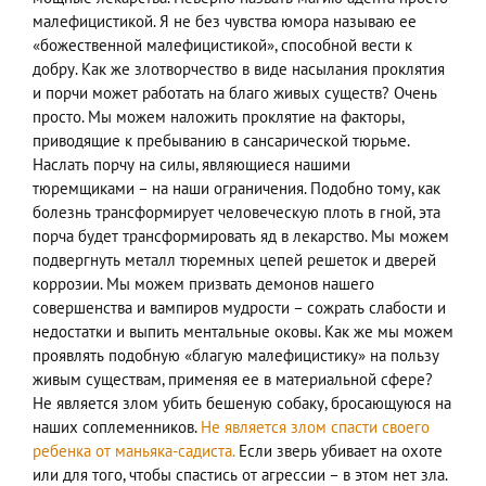
малефицистикой. Я не без чувства юмора называю ее
«божественной малефицистикой», способной вести к
добру. Как же злотворчество в виде насылания проклятия
и порчи может работать на благо живых существ? Очень
просто. Мы можем наложить проклятие на факторы,
приводящие к пребыванию в сансарической тюрьме.
Наслать порчу на силы, являющиеся нашими
тюремщиками – на наши ограничения. Подобно тому, как
болезнь трансформирует человеческую плоть в гной, эта
порча будет трансформировать яд в лекарство. Мы можем
подвергнуть металл тюремных цепей решеток и дверей
коррозии. Мы можем призвать демонов нашего
совершенства и вампиров мудрости – сожрать слабости и
недостатки и выпить ментальные оковы. Как же мы можем
проявлять подобную «благую малефицистику» на пользу
живым существам, применяя ее в материальной сфере?
Не является злом убить бешеную собаку, бросающуюся на
наших соплеменников.
Не является злом спасти своего
ребенка от маньяка-садиста.
Если зверь убивает на охоте
или для того, чтобы спастись от агрессии – в этом нет зла.