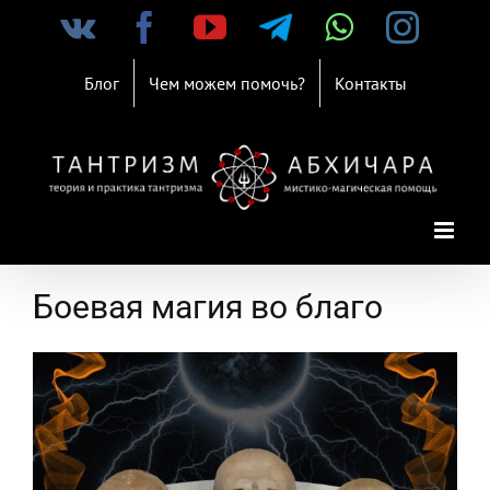
Skip
Vk
Facebook
YouTube
Telegram
WhatsAp
Inst
to
content
Блог
Чем можем помочь?
Контакты
Боевая магия во благо