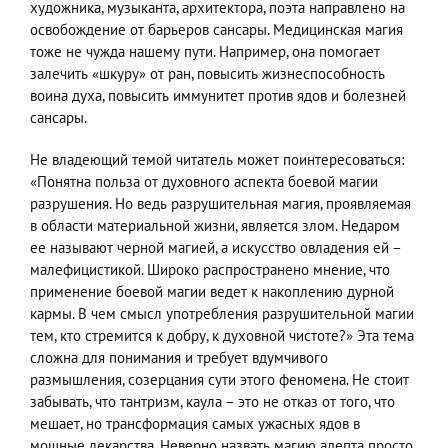
художника, музыканта, архитектора, поэта направлено на
освобождение от барьеров сансары. Медицинская магия
тоже не чужда нашему пути. Например, она помогает
залечить «шкуру» от ран, повысить жизнеспособность
воина духа, повысить иммунитет против ядов и болезней
сансары.
Не владеющий темой читатель может поинтересоваться:
«Понятна польза от духовного аспекта боевой магии
разрушения. Но ведь разрушительная магия, проявляемая
в области материальной жизни, является злом. Недаром
ее называют черной магией, а искусство овладения ей –
малефицистикой. Широко распространено мнение, что
применение боевой магии ведет к накоплению дурной
кармы. В чем смысл употребления разрушительной магии
тем, кто стремится к добру, к духовной чистоте?» Эта тема
сложна для понимания и требует вдумчивого
размышления, созерцания сути этого феномена. Не стоит
забывать, что тантризм, каула – это не отказ от того, что
мешает, но трансформация самых ужасных ядов в
мощные лекарства. Неверно назвать магию адепта просто