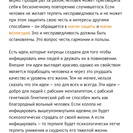
верно. Прощая раз за разом, человек может приговорить
себя к бесконечному повторению случившегося. Если
человек не желает терпеть несправедливость и не может
при этом защитить свою честь и интересы другими
способами ­– он обращается к
магии защиты
и
магии
возмездия
. Зло и несправедливость должны быть
остановлены. Это вопрос чести, гармонии и пользы.
Есть идеи, которые хитрецы создали для того чтобы
инфицировать ими людей и держать их в повиновении.
Внешне эти идеи выглядят красиво, однако их свойством
является порабощать человека и через это ухудшать
качество и уровень его жизни. Тем не менее, нельзя
сказать что эти идеи — зло для всех и всегда. Эти идеи —
добро для людей с рабским менталитетом, с рабской
генетикой. Генетический раб не способен жить как
благородный вольный человек. Если холопа не
инфицировать вышеупомянутыми идеями, он будет
психологически страдать от своей жизни. А если
инфицировать — то терпиле будет психологически легче
терпеть унижения и скудность его тяжелой жизни.