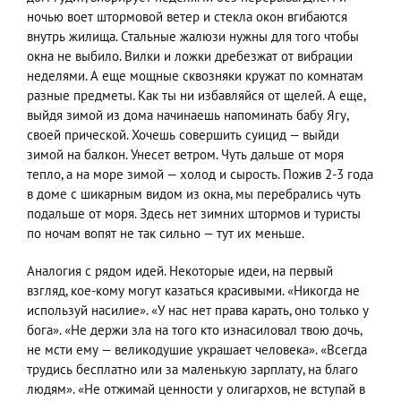
ночью воет штормовой ветер и стекла окон вгибаются
внутрь жилища. Стальные жалюзи нужны для того чтобы
окна не выбило. Вилки и ложки дребезжат от вибрации
неделями. А еще мощные сквозняки кружат по комнатам
разные предметы. Как ты ни избавляйся от щелей. А еще,
выйдя зимой из дома начинаешь напоминать бабу Ягу,
своей прической. Хочешь совершить суицид — выйди
зимой на балкон. Унесет ветром. Чуть дальше от моря
тепло, а на море зимой — холод и сырость. Пожив 2-3 года
в доме с шикарным видом из окна, мы перебрались чуть
подальше от моря. Здесь нет зимних штормов и туристы
по ночам вопят не так сильно — тут их меньше.
Аналогия с рядом идей. Некоторые идеи, на первый
взгляд, кое-кому могут казаться красивыми. «Никогда не
используй насилие». «У нас нет права карать, оно только у
бога». «Не держи зла на того кто изнасиловал твою дочь,
не мсти ему — великодушие украшает человека». «Всегда
трудись бесплатно или за маленькую зарплату, на благо
людям». «Не отжимай ценности у олигархов, не вступай в