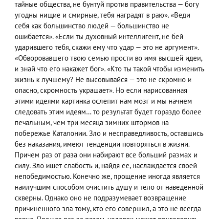
тайные общества, не бунтуй против правительства — богу
угодны нищие и смирные, тебя наградят в раю». «Веди
себя как большинство людей — большинство не
ошибается». «Если ты духовный интеллигент, не бей
ударившего тебя, скажи ему что удар — это не аргумент».
«Обворовавшего твою семью прости во имя высшей идеи,
и знай что его накажет бог». «Кто ты такой чтобы изменить
жизнь к лучшему? Не высовывайся — это не скромно и
опасно, скромность украшает». Но если нарисованная
этими идеями картинка ослепит нам мозг и мы начнем
следовать этим идеям… то результат будет гораздо более
печальным, чем три месяца зимних штормов на
побережье Каталонии. Зло и несправедливость, оставшись
без наказания, имеют тенденции повторяться в жизни.
Причем раз от раза они набирают все больший размах и
силу. Зло ищет слабость и, найдя ее, наслаждается своей
непобедимостью. Конечно же, прощение иногда является
наилучшим способом очистить душу и тело от наведенной
скверны. Однако оно не подразумевает возвращение
причиненного зла тому, кто его совершил, а это не всегда