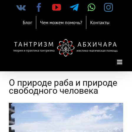
Skip
Vk
Facebook
YouTube
Telegram
WhatsAp
Inst
to
content
Блог
Чем можем помочь?
Контакты
О природе раба и природе
свободного человека