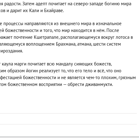
мя радости. Затем адепт почитает на северо-западе богиню мира
ов и дарит их Кали и Бхайраве.
ие процессы направляются из внешнего мира в изначальное
ей божественности и того, что мир находится в нём. После
ражает почтение Кшетрапале, располагающемуся вокруг лотоса в
являющемуся воплощением Брахмана, атмана, шести систем
мироздания.
 каула марги почитает всю мандалу сияющих божеств,
м образом йогин реализует то, что его тело и всё, что оно
ифестацией божественности и не является чем-то плохим, грязным
этом божественном восприятии — обрести дживанмукти.