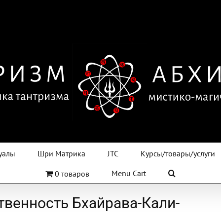
уалы
Шри Матрика
JTC
Курсы/товары/услуги
Menu Cart
0 товаров
венность Бхайрава-Кали-