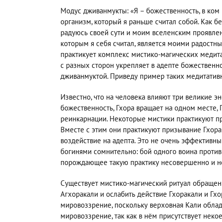
Модус дживанмукты: «Я – божественность, в ком 
организм, который я раньше считал собой. Как б
радуюсь своей сути и моим вселенским проявлен
которым я себя считал, является моими радостн
практикует комплекс мистико-магических медит
с разных сторон укрепляет в адепте божественно
дживанмуктой. Приведу пример таких медитатив
Известно, что на человека влияют три великие эн
божественность, Гхора вращает на одном месте, 
реинкарнации. Некоторые мистики практикуют пр
Вместе с этим они практикуют призывание Гхора
воздействие на адепта. Это не очень эффективный
богинями сомнительно: бой одного воина против
порождающее такую практику несовершенно и н
Существует мистико-магический ритуал обращен
Агхоракали и ослабить действие Гхоракали и Г
мировоззрение, поскольку верховная Кали облад
мировоззрение, так как в нём присутствует нек