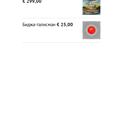
€
299,00
Биджа-талисман
€
25,00