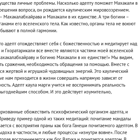
существа личные проблемы. Насколько адепту поможет Махакали в
д решения вопроса, он рождается каулическим мировоззрением.
 – Махакалабхайрава и Махакали в их единстве. А три богини –
анами его вселенского тела. Как известно, органы тела не воюют
ребывают в полной гармонии.
то адепт отождествляет себя с божественностью и медитирует над
 и Гхоратарикали все вместе являются частями моей вселенской
Махакалабхайраву и богиню Махакали в их единстве!» Мы видим,
сть сражения, необходимость обращения за помощью. Вместе с
ся жертвой и игрушкой чудовищных энергий. Это каулический
ые нам приходится в жизни совершать напрямую зависят от
ость. Адепт каула марги учится не воспринимать реальность
ыгоднейшим способом. И это действует изумительно,
призванные обожествить психофизический организм адепта, и
. Приведу пример одной из таких медитаций: почитание мандалы
ается с восприятия праны как бога Ганеши почитаемого адептом. В
ыдоха в частности, и любые процессы «изнутри вовне». После
торая воспринимается как бог Ватука и почитается адептом. В