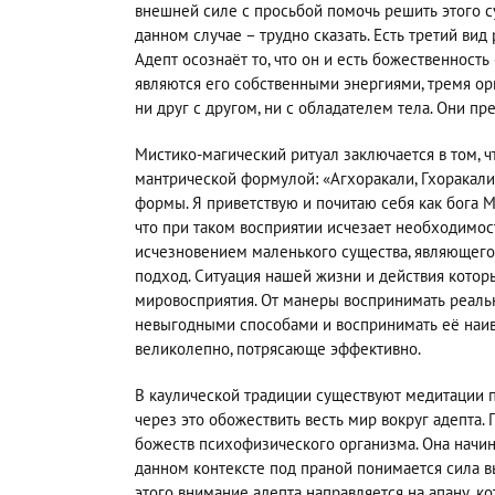
внешней силе с просьбой помочь решить этого 
данном случае – трудно сказать. Есть третий ви
Адепт осознаёт то, что он и есть божественность
являются его собственными энергиями, тремя орг
ни друг с другом, ни с обладателем тела. Они п
Мистико-магический ритуал заключается в том, ч
мантрической формулой: «Агхоракали, Гхоракали
формы. Я приветствую и почитаю себя как бога 
что при таком восприятии исчезает необходимо
исчезновением маленького существа, являющего
подход. Ситуация нашей жизни и действия котор
мировосприятия. От манеры воспринимать реальн
невыгодными способами и воспринимать её наив
великолепно, потрясающе эффективно.
В каулической традиции существуют медитации 
через это обожествить весть мир вокруг адепта
божеств психофизического организма. Она начин
данном контексте под праной понимается сила в
этого внимание адепта направляется на апану, ко