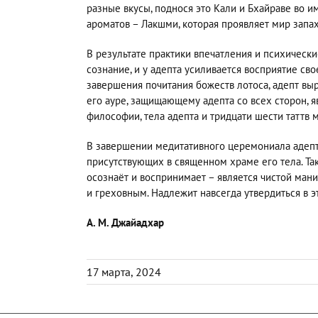
разные вкусы, поднося это Кали и Бхайраве во и
ароматов – Лакшми, которая проявляет мир запах
В результате практики впечатления и психическ
сознание, и у адепта усиливается восприятие сво
завершения почитания божеств лотоса, адепт вы
его ауре, защищающему адепта со всех сторон, 
философии, тела адепта и тридцати шести таттв 
В завершении медитативного церемониала адепт
присутствующих в священном храме его тела. Таки
осознаёт и воспринимает – является чистой ман
и греховным. Надлежит навсегда утвердиться в 
А. М. Джайадхар
17 марта, 2024