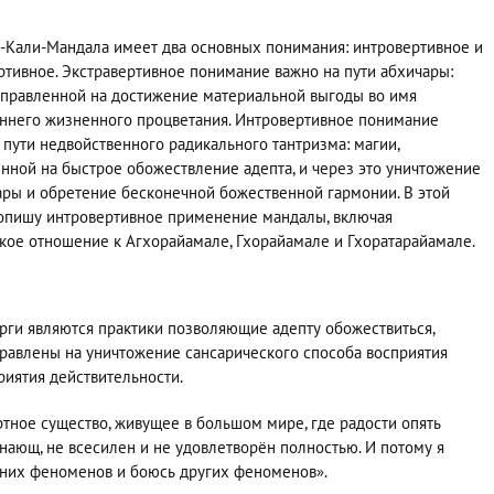
-Кали-Мандала имеет два основных понимания: интровертивное и
ртивное. Экстравертивное понимание важно на пути абхичары:
аправленной на достижение материальной выгоды во имя
ннего жизненного процветания. Интровертивное понимание
 пути недвойственного радикального тантризма: магии,
нной на быстрое обожествление адепта, и через это уничтожение
ары и обретение бесконечной божественной гармонии. В этой
 опишу интровертивное применение мандалы, включая
кое отношение к Агхорайамале, Гхорайамале и Гхоратарайамале.
ги являются практики позволяющие адепту обожествиться,
равлены на уничтожение сансарического способа восприятия
риятия действительности.
ртное существо, живущее в большом мире, где радости опять
езнающ, не всесилен и не удовлетворён полностью. И потому я
дних феноменов и боюсь других феноменов».