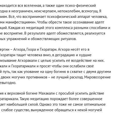
находится вся вселенная, а также один психо-физический
ездна я неограничен, неисчерпаем, непоколебим, всемогущ. Я
иям. Всё, что воспринимает психофизический аппарат человека,
ыми манифестациями». Чтобы обрести такое осознавание адепт
аций. Каждая из медитаций этого комплекса разными способами и
е восприятие. В результате адепт обожествляется, реализуется
ных упражнений и обожествляющих ритуалов.
ергии – Агхора, Гхора и Гхоратари. Агхора несёт его в
Гхоратари тащит человека вниз, в деградацию и худшие
изывание Агхоракали с целью усилить её воздействие на них.
кали и Гхоратарикали и просят чтобы они ослабили своё
 путь, так как упование на одну богиню в схватке с двумя другими
 двоих могучих противников – не лучший расклад. Мировоззрение
евыгодно.
ия к верховной богине Махакали с просьбой усилить действие
хоратарикали. Такую медитацию порождает более совершенное
ает наибольшей силой. Однако это тоже не самое оптимальное
ое слабое существо, вынужденное обращаться к некой могучей