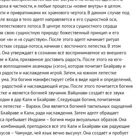
оха в частности, и любые процессы «извне внутрь» в целом.
ти и привратниками их храмового чертога. В данном случае под
е входа в тело адепт направляется к его сущностной оси,
епесткового лотоса. В центре лотоса сущностного сердца
как свою сущностную природу: божественный принцип и его
е «я» и «я существую». После этого адепт начинает ритуал
тках сердца-лотоса, начиная с восточного лепестка. В этом
. Она утверждает в сознании всё воспринимаемое из внешнего
е и Кали, призванное доставить радость. После этого на юго-
я воплощением ахамкары («эго»), которая почитает Бхайраву и
 радости и наслаждения игрой. Затем, на южном лепестке
ума. Эта богиня манифестирует себя в виде идей и определений,
ве радостной и наслаждающей игры. После этого почитается богиня
ке и является богиней звучания. Вайшнави создаёт все звуки
одии в дар Кали и Бхайраве. Следующая богиня, почитаемая
м лепестке – Варахи. Она является богиней тактильных ощущений
 Бхайраве и Кали, ради наслаждения. Затем адепт обращает
оса пребывает Индрани – богиня мира визуальных образов. Она
х комбинаций, преподнося всё это Кали и Бхайрави как радующие
усов – Чамунде, чей язык вечно высунут. Она создаёт и пробует