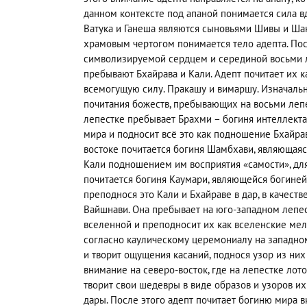
данном контексте под апаной понимается сила вд
Ватука и Ганеша являются сыновьями Шивы и Шак
храмовым чертогом понимается тело адепта. Посл
символизируемой сердцем и серединой восьми л
пребывают Бхайрава и Кали. Адепт почитает их 
всемогущую силу. Пракашу и вимаршу. Изначально
почитания божеств, пребывающих на восьми лепес
лепестке пребывает Брахми – богиня интеллекта
мира и подносит всё это как подношение Бхайрав
востоке почитается богиня Шамбхави, являющаяс
Кали подношением им восприятия «самости», для
почитается богиня Каумари, являющейся богиней 
преподнося это Кали и Бхайраве в дар, в качест
Вайшнави. Она пребывает на юго-западном лепест
вселенной и преподносит их как вселенские мел
согласно каулическому церемониалу на западно
и творит ощущения касаний, поднося узор из них
внимание на северо-восток, где на лепестке лот
творит свои шедевры в виде образов и узоров и
дары. После этого адепт почитает богиню мира вк