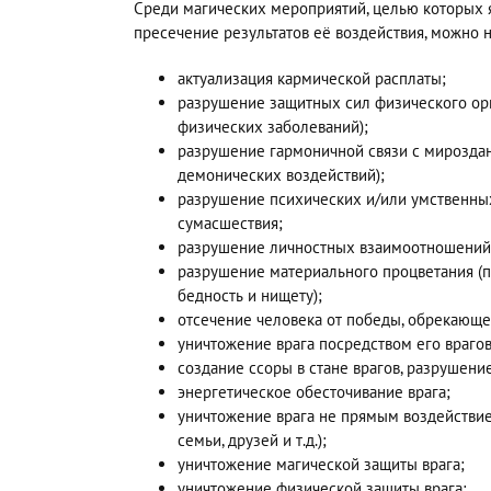
Среди магических мероприятий, целью которых 
пресечение результатов её воздействия, можно 
актуализация кармической расплаты;
разрушение защитных сил физического ор
физических заболеваний);
разрушение гармоничной связи с мирозда
демонических воздействий);
разрушение психических и/или умственных
сумасшествия;
разрушение личностных взаимоотношений (
разрушение материального процветания (
бедность и нищету);
отсечение человека от победы, обрекающее е
уничтожение врага посредством его врагов
создание ссоры в стане врагов, разрушени
энергетическое обесточивание врага;
уничтожение врага не прямым воздействием
семьи, друзей и т.д.);
уничтожение магической защиты врага;
уничтожение физической защиты врага;