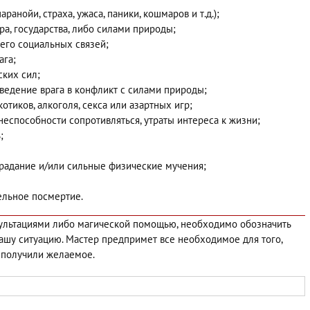
ранойи, страха, ужаса, паники, кошмаров и т.д.);
а, государства, либо силами природы;
его социальных связей;
ага;
ких сил;
ведение врага в конфликт с силами природы;
отиков, алкоголя, секса или азартных игр;
неспособности сопротивляться, утраты интереса к жизни;
;
традание и/или сильные физические мучения;
ельное посмертие.
сультациями либо магической помощью, необходимо обозначить
вашу ситуацию. Мастер предпримет все необходимое для того,
 получили желаемое.