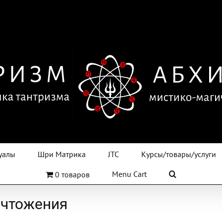
уалы
Шри Матрика
JTC
Курсы/товары/услуги
Menu Cart
0 товаров
ичтожения