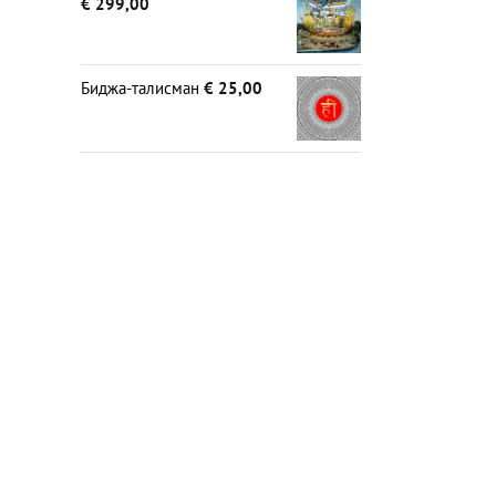
€
299,00
Биджа-талисман
€
25,00