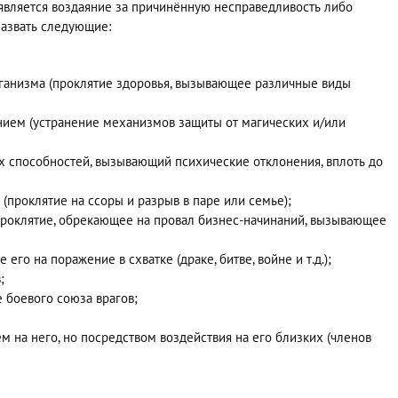
является воздаяние за причинённую несправедливость либо
назвать следующие:
ганизма (проклятие здоровья, вызывающее различные виды
нием (устранение механизмов защиты от магических и/или
 способностей, вызывающий психические отклонения, вплоть до
проклятие на ссоры и разрыв в паре или семье);
проклятие, обрекающее на провал бизнес-начинаний, вызывающее
го на поражение в схватке (драке, битве, войне и т.д.);
;
е боевого союза врагов;
 на него, но посредством воздействия на его близких (членов