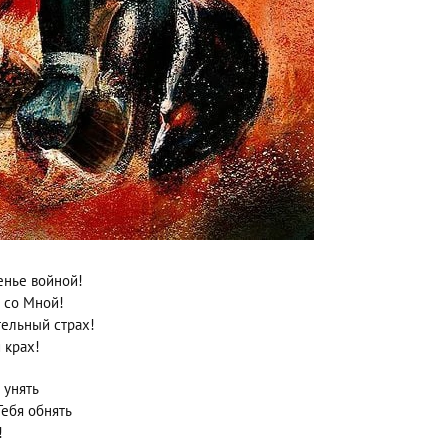
енье войной!
а со Мной!
тельный страх!
 крах!
 унять
ебя обнять
!