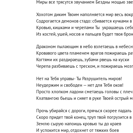
Миры все трясутся звучанием Бездны мощью зве
Хохотом диким Твоим наполняется мир весь вокр
Содрогается демонов стадо: сбивается кучками в
Кровью, кишками и черепами Ты украшаешь себ
Из костей, ушей, носов и пальцев будет твоя брон
Драконом пылающим в небо взлетаешь в небесн
Кровавого цвета пламенем врагов пожираешь ра
Когтями их раздираешь, зубами рвешь на куски
Черепа разбиваешь с треском, и пожираешь мозг
Нет на Тебя управы- Ты Разрушитель миров!
Неудержим и свободен — нет для Тебя оков!
Просто хлопком ладони сметаешь головы с плеч
Кхатвангою бьешь и сияет в руке Твоей острый м
Прочь убирайся с дороги, прячься скорее падаль 
Скоро придет твой конец, труп твой погрузится в 
Землю сырую напоишь кровью ты до краев
И успокится мир, отдохнет от тяжких боев