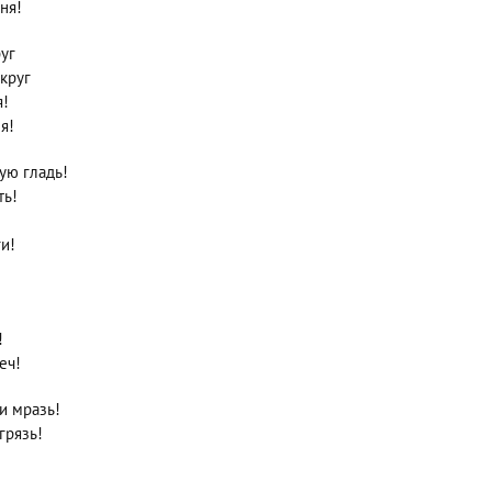
ня!
уг
 круг
я!
я!
ую гладь!
ть!
и!
!
еч!
и мразь!
грязь!