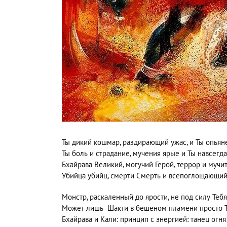
Ты дикий кошмар, раздирающий ужас, и Ты опьян
Ты боль и страдание, мучения ярые и Ты навсегд
Бхайрава Великий, могучий Герой, террор и мучи
Убийца убийц, смерти Смерть и всепоглощающий
Монстр, раскаленный до ярости, не под силу Тебя
Может лишь Шакти в бешеном пламени просто Т
Бхайрава и Кали: принцип с энергией: танец огня