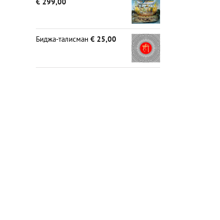
€
299,00
Биджа-талисман
€
25,00