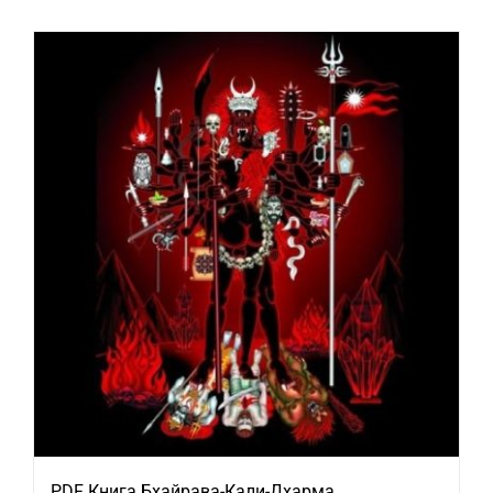
PDF Книга Бхайрава-Кали-Дхарма