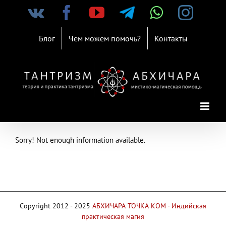
Skip
Vk
Facebook
YouTube
Telegram
WhatsAp
Inst
to
content
Блог
Чем можем помочь?
Контакты
Sorry! Not enough information available.
Copyright 2012 - 2025
АБХИЧАРА ТОЧКА КОМ - Индийская
практическая магия