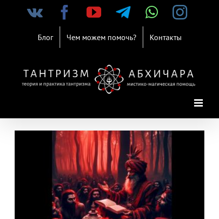
Skip
Vk
Facebook
YouTube
Telegram
WhatsAp
Inst
to
content
Блог
Чем можем помочь?
Контакты