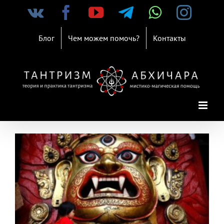
Skip
Vk
Facebook
YouTube
Telegram
WhatsAp
Inst
to
content
Блог
Чем можем помочь?
Контакты