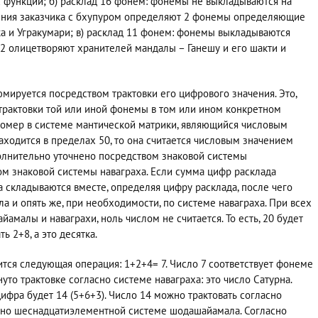
 функции; б) расклад 16 фонем: фонемы не выкладываются на
шения заказчика с бхупуром определяют 2 фонемы определяющие
ка и Угракумари; в) расклад 11 фонем: фонемы выкладываются
 2 олицетворяют хранителей мандалы – Ганешу и его шакти и
мируется посредством трактовки его цифрового значения. Это,
 трактовки той или иной фонемы в том или ином конкретном
номер в системе мантической матрики, являющийся числовым
ходится в пределах 50, то она считается числовым значением
олнительно уточнено посредством знаковой системы
м знаковой системы наваграха. Если сумма цифр расклада
а складываются вместе, определяя цифру расклада, после чего
а и опять же, при необходимости, по системе наваграха. При всех
амалы и наваграхи, ноль числом не считается. То есть, 20 будет
ь 2+8, а это десятка.
ится следующая операция: 1+2+4= 7. Число 7 соответствует фонеме
уто трактовке согласно системе наваграха: это число Сатурна.
цифра будет 14 (5+6+3). Число 14 можно трактовать согласно
сно шеснадцатиэлементной системе шодашайамала. Согласно