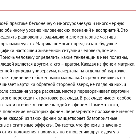
своей практике бесконечную многоуровневую и многомерную
ую обычному уровню человеческих познаний и восприятий. Это
еделять радиоволны, радиацию и элементарные частицы,
органами чувств. Матрика помогает предсказать будущее
ецифики настоящей жизненной ситуации человека, помочь
Помочь человеку определить, какие тенденции в нем полезны,
людей является другом, а кто – врагом. Каждая из фонем матрики,
ной природы универсума, начертана на отдельной карточке.
етает единение с божествами мандалы. Сосредоточившись на
шивает карточки обратной стороной вверх, не глядя на них, и
После создания узора расклада, мастер переворачивает карточки
 этого переходит к трактовке расклада. В раскладе имеет особое
, так и особое значение каждой из фонем. Помимо этого,
ое положение некоторых фонем: перевернутое положение меняет
ение каждой из таких фонем олицетворяет благоприятные
ные негативные эффекты. Считается, что фонемы, значение
 от их положения, находятся по отношению друг к другу в