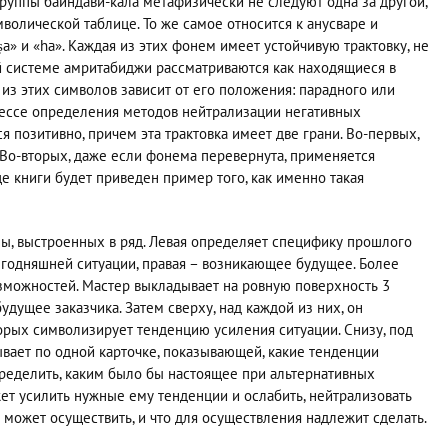
уппы баиндави-кала метафизически не следуют одна за другой,
волической таблице. То же самое относится к анусваре и
ṣа» и «ha». Каждая из этих фонем имеет устойчивую трактовку, не
 системе амритабиджи рассматриваются как находящиеся в
 из этих символов зависит от его положения: парадного или
цессе определения методов нейтрализации негативных
 позитивно, причем эта трактовка имеет две грани. Во-первых,
 Во-вторых, даже если фонема перевернута, применяется
е книги будет приведен пример того, как именно такая
ы, выстроенных в ряд. Левая определяет специфику прошлого
егодняшней ситуации, правая – возникающее будущее. Более
зможностей. Мастер выкладывает на ровную поверхность 3
дущее заказчика. Затем сверху, над каждой из них, он
торых символизирует тенденцию усиления ситуации. Снизу, под
ывает по одной карточке, показывающей, какие тенденции
пределить, каким было бы настоящее при альтернативных
жет усилить нужные ему тенденции и ослабить, нейтрализовать
 может осуществить, и что для осуществления надлежит сделать.