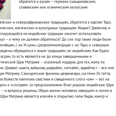
обратится к рунам – германо-скандинавским,
славянским или огамическим кельтским.
йских и североафриканских традициях, обратится к картам Таро.
стических, магических и культурных традициях Индии? Джйотиш и
нтирующийся на индийские традиции захочет использовать
кул – к чему он должен обратиться? До сих пор такие люди были
итайцам, с их И-цзин, средиземноморцам с их Таро, к северным
нуждены обращаться к иным традициям, не индийским. Как будто
аграм, то есть являются не до конца завершенными и
тической Шри Матрике – огромный подарок для тех, кому по
. Шиваит, шакта, вайшнав, раджайог, хатхайог, адвайтист – все они
и Матрику. Санскритские фонемы деванагари, система 36 таттв,
а божеств пантеона свастики и священного слога «ом» — вот на
дить к «соседям» за предсказаниями. Взял родную индийскую Шри
и – и вопросы решены. Образ жизни человека завершён и полон в
, Шри Матрика является ключём к открытию силы бидж, мантр и