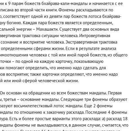
ии к 9 парам божеств бхайрава-кали-мандалы и начинается с ее
описана во второй части книги. Фонемы раскладываются по
тр, соответствует одной из девяти пар божеств лотоса бхайрава-
одну богиню. Каждая пара божеств является определенным,
альной энергии – Махашакти. Существует два основных вида
авертивная трактовка ситуации человека. Интровертивная
 сознание и восприятие человека. Экстравертивная трактовка
 определенными сферами жизни. Если в результате анализа
имоотношения человека с той или иной парой божеств, из общего
точки – по одной на каждую карточку, показывающую
ки помогают определить, что именно надо сделать для
ов восприятия; также карточки определяют, что именно надо
ой или иной сферой человеческой жизни.
 Он основан на обращении ко всем божествам мандалы. Первая
лы, третья – основание мандалы. Следующие три фонемы образуют
разуют восьмилепестковый лотос мандалы. Еще 2 фонемы
андалы по отношению к заказчику расклада. Последние 4 фонемы
ра. Есть и более простые варианты этого расклада: а) расклад 18
ндалы фонемы не выкладываются, в данном случае, считается, что