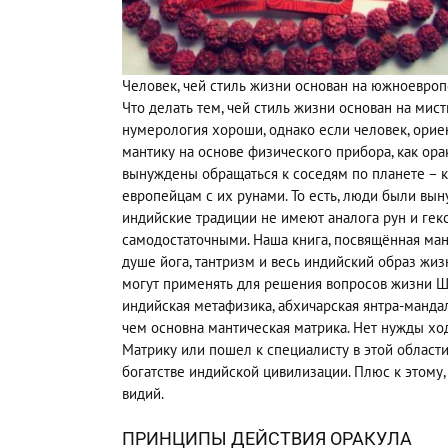
Человек, чей стиль жизни основан на южноевропе
Что делать тем, чей стиль жизни основан на ми
нумерология хороши, однако если человек, орие
мантику на основе физического прибора, как ора
вынуждены обращаться к соседям по планете – к
европейцам с их рунами. То есть, люди были вы
индийские традиции не имеют аналога рун и гекс
самодостаточными. Наша книга, посвящённая ман
душе йога, тантризм и весь индийский образ жизни
могут применять для решения вопросов жизни Шр
индийская метафизика, абхичарская янтра-мандал
чем основна мантическая матрика. Нет нужды хо
Матрику или пошел к специалисту в этой област
богатстве индийской цивилизации. Плюс к этому
видий.
ПРИНЦИПЫ ДЕЙСТВИЯ ОРАКУЛА