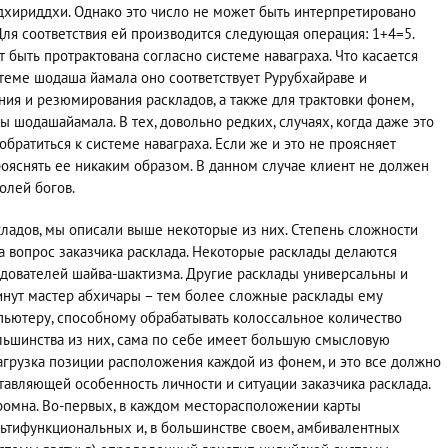
ддхириддхи. Однако это число не может быть интерпретировано
Для соответствия ей производится следующая операция: 1+4=5.
 быть протрактована согласно системе наваграха. Что касается
стеме шодаша йамала оно соответствует Рурубхайраве и
ния и резюмирования раскладов, а также для трактовки фонем,
 шодашайамала. В тех, довольно редких, случаях, когда даже это
братиться к системе наваграха. Если же и это не проясняет
рояснять ее никаким образом. В данном случае клиент не должен
волей богов.
ладов, мы описали выше некоторые из них. Степень сложности
на вопрос заказчика расклада. Некоторые расклады делаются
едователей шайва-шактизма. Другие расклады универсальны и
инут мастер абхичары – тем более сложные расклады ему
пьютеру, способному обрабатывать колоссальное количество
льшинства из них, сама по себе имеет большую смысловую
нагрузка позиции расположения каждой из фонем, и это все должно
тавляющей особенность личности и ситуации заказчика расклада.
омна. Во-первых, в каждом месторасположении карты
льтифункциональных и, в большинстве своем, амбивалентных