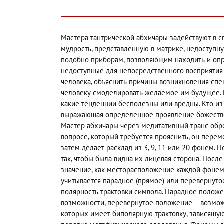
Мастера тантрической абхичары задействуют в 
мудрость, представленную в матрике, недоступн
подобно приборам, позволяющим находить и опр
недоступные для непосредственного восприятия 
человека, объяснить причины возникновения сп
человеку смоделировать желаемое им будущее. 
какие тенденции бесполезны или вредны. Кто из 
выражающая определенное проявление божествен
Мастер абхичары через медитативный транс обр
вопросе, который требуется прояснить, он переме
затем делает расклад из 3, 9, 11 или 20 фонем. 
так, чтобы была видна их лицевая сторона. После
значение, как месторасположение каждой фонемы
учитывается парадное (прямое) или перевернут
полярность трактовки символа. Парадное полож
возможности, перевернутое положение – возмож
которых имеет биполярную трактовку, зависящую