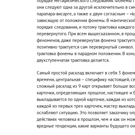
порядке метафизического следования. Фонемы гр
они следуют одна за другой исключительно в сим
парапара-висарге, а также к двум согласным – «k
зависящую от положения фонемы. В мантической
порядке следования, и потому трактовка каждого
перевернутого. При всем вышесказанном, в про
феноменов, даже перевернутая фонема трактуется
позитивно трактуется сам перевернутый символ.
трактовка фонемы в парадном положении. В конц
двухступенчатая трактовка делается.
Самый простой расклад включает в себя 3 фонем
времени, центральная – специфику настоящей, с
сложный расклад из 9 карт открывает больше во
карточки, определяющих прошлое, настоящее и бу
выкладывается по одной карточке, каждая из ко
каждой из первых трех карточек, мастер выклад
ослабляют ситуацию. Это позволяет заказчику о
действиях человека в прошлом, чем и как он мо
вредные тенденции, какие варианты будущего он