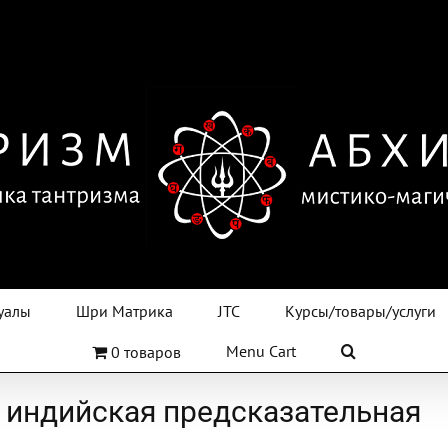
уалы
Шри Матрика
JTC
Курсы/товары/услуги
Menu Cart
0 товаров
 индийская предсказательная