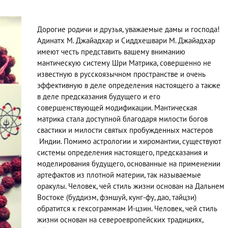
Дорогие родичи и друзья, уважаемые дамы и господа!
Адинатх М. Джайадхар и Сиддхешвари М. Джайадхар
имеют честь представить вашему вниманию
мантическую систему Шри Матрика, совершенно не
известную в русскоязычном пространстве и очень
эффективную в деле определения настоящего а также
в деле предсказания будущего и его
совершенствующей модификации. Мантическая
матрика стала доступной благодаря милости богов
свастики и милости святых пробужденных мастеров
Индии. Помимо астрологии и хиромантии, существуют
системы определения настоящего, предсказания и
моделирования будущего, основанные на применении
артефактов из плотной материи, так называемые
оракулы. Человек, чей стиль жизни основан на Дальнем
Востоке (буддизм, фэншуй, кунг-фу, дао, тайцзи)
обратится к гексограммам И-цзин. Человек, чей стиль
жизни основан на североевропейских традициях,