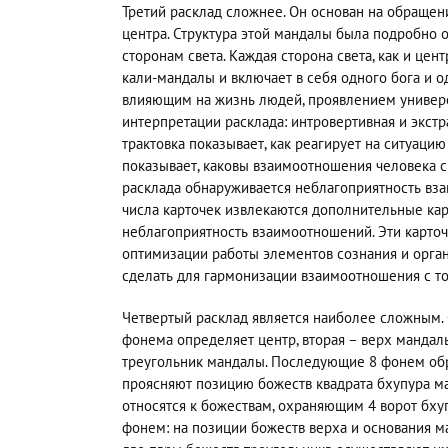
Третий расклад сложнее. Он основан на обращен
центра. Структура этой мандалы была подробно 
сторонам света. Каждая сторона света, как и цен
кали-мандалы и включает в себя одного бога и 
влияющим на жизнь людей, проявлением универс
интерпретации расклада: интровертивная и экстр
трактовка показывает, как реагирует на ситуацию
показывает, каковы взаимоотношения человека с
расклада обнаруживается неблагоприятность вза
числа карточек извлекаются дополнительные кар
неблагоприятность взаимоотношений. Эти карточ
оптимизации работы элементов сознания и орган
сделать для гармонизации взаимоотношения с т
Четвертый расклад является наиболее сложным.
фонема определяет центр, вторая – верх манда
треугольник мандалы. Последующие 8 фонем об
проясняют позицию божеств квадрата бхупура м
относятся к божествам, охраняющим 4 ворот бхупу
фонем: на позиции божеств верха и основания ма