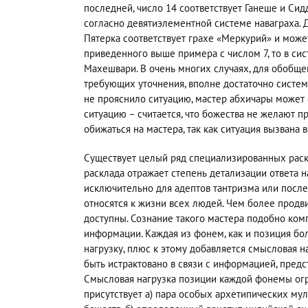
последней, число 14 соответствует Ганеше и Си
согласно девятиэлементной системе наваграха. 
Пятерка соответствует грахе «Меркурий» и может
приведенного выше примера с числом 7, то в си
Махешвари. В очень многих случаях, для обобще
требующих уточнения, вполне достаточно системы
не прояснило ситуацию, мастер абхичары может о
ситуацию – считается, что божества не желают п
обижаться на мастера, так как ситуация вызвана 
Существует целый ряд специализированных раск
расклада отражает степень детализации ответа 
исключительно для адептов тантризма или посл
относятся к жизни всех людей. Чем более продв
доступны. Сознание такого мастера подобно ком
информации. Каждая из фонем, как и позиция бо
нагрузку, плюс к этому добавляется смысловая 
быть истрактовано в связи с информацией, предс
Смысловая нагрузка позиции каждой фонемы огр
присутствует а) пара особых архетипических му