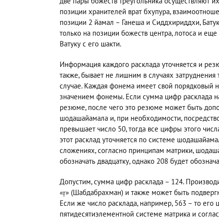
две пары божеств треугольника осуществляют их
позиции хранителей врат бхупура, взаимоотно
позиции 2 йамал – Ганеша и Сиддхириддхи, Бату
только на позиции божеств центра, лотоса и еще
Ватуку с его шакти.
Информация каждого расклада уточняется и резю
также, бывает не лишним в случаях затруднения
случае. Каждая фонема имеет свой порядковый 
значением фонемы. Если сумма цифр расклада на
резюме, после чего это резюме может быть доп
шодашайамала и, при необходимости, посредство
превышает число 50, тогда все цифры этого числ
этот расклад уточняется по системе шодашайамал
сложениях, согласно принципам матрики, шодашай
обозначать двадцатку, однако 208 будет обозначат
Допустим, сумма цифр расклада – 124. Производ
«ṛ» (Шабдабрахман) и также может быть подвергн
Если же число расклада, например, 563 – то его 
пятидесятиэлементной системе матрика и согла