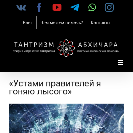
Skip
Vk
Facebook
YouTube
Telegram
WhatsAp
Inst
to
content
Блог
Чем можем помочь?
Контакты
«Устами правителей я
гоняю лысого»