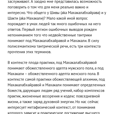
заслуживают. А заодно мне представилась возможность
поговорить о том что для меня реально важно и
интересно. Что общего у Шивы (aka Махакалабхайрава) и у
Шакти (aka Махакали)? Мало какой иной вопрос
порождает в умах людей так много ошибочных на него
ответов. Первый легион ошибочных выводов рожден
непониманием того что недвойственные тантрики
понимают под Махакалабхайравой и Махакали. В силу
полисемантизма тантрической речи, есть три контекста
прочтения этих терминов.
В контексте плода практики, под Махакалабхайравой
понимают обожествленного адепта мужского пола, а под
Махакали – обожествленного адепта женского пола. В
контексте самой практики обожествляющей алхимии, под
Махакалабхайравой и Махакали понимают определенных
божеств, дарующих людям ряд учений, набор комплексов
практик, жизненные воззрения и кодекс повседневной
жизни, а также заряд духовной энергии. Но нас сейчас
интересует метафизический контекст, от понимания
которого зависит и практическое достижение высшего