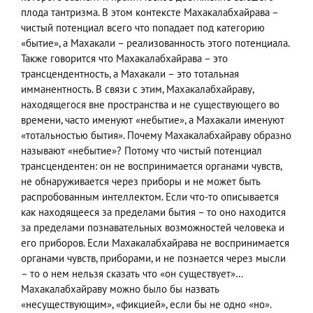
плода тантризма. В этом контексте Махакалабхайрава –
чистый потенциал всего что попадает под категорию
«бытие», а Махакали – реализованность этого потенциала.
Также говорится что Махакалабхайрава – это
трансцендентность, а Махакали – это тотальная
имманентность. В связи с этим, Махакалабхайраву,
находящегося вне пространства и не существующего во
времени, часто именуют «небытие», а Махакали именуют
«тотальностью бытия». Почему Махакалабхайраву образно
называют «небытие»? Потому что чистый потенциал
трансцендентен: он не воспринимается органами чувств,
не обнаруживается через приборы и не может быть
распробованным интеллектом. Если что-то описывается
как находящееся за пределами бытия – то оно находится
за пределами познавательных возможностей человека и
его приборов. Если Махакалабхайрава не воспринимается
органами чувств, приборами, и не познается через мысли
– то о нем нельзя сказать что «он существует»…
Махакалабхайраву можно было бы назвать
«несуществующим», «фикцией», если бы не одно «но».