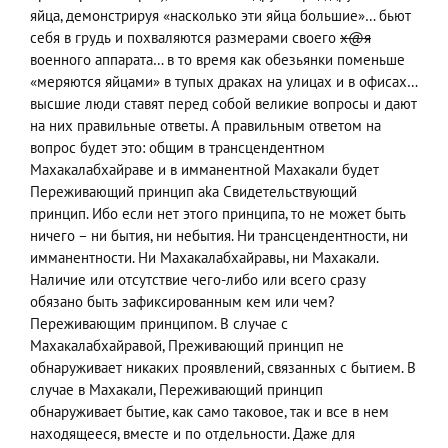
яйца, демонстрируя «насколько эти яйца большие»… бьют
себя в грудь и похваляются размерами своего
х@я
военного аппарата… в то время как обезьянки поменьше
«меряются яйцами» в тупых драках на улицах и в офисах…
высшие люди ставят перед собой великие вопросы и дают
на них правильные ответы. А правильным ответом на
вопрос будет это: общим в трансцендентном
Махакалабхайраве и в имманентной Махакали будет
Переживающий принцип aka Свидетельствующий
принцип. Ибо если нет этого принципа, то не может быть
ничего – ни бытия, ни небытия. Ни трансцендентности, ни
имманентности. Ни Махакалабхайравы, ни Махакали.
Наличие или отсутствие чего-либо или всего сразу
обязано быть зафиксированным кем или чем?
Переживающим принципом. В случае с
Махакалабхайравой, Преживающий принцип не
обнаруживает никаких проявлений, связанных с бытием. В
случае в Махакали, Переживающий принцип
обнаруживает бытие, как само таковое, так и все в нем
находящееся, вместе и по отдельности. Даже для