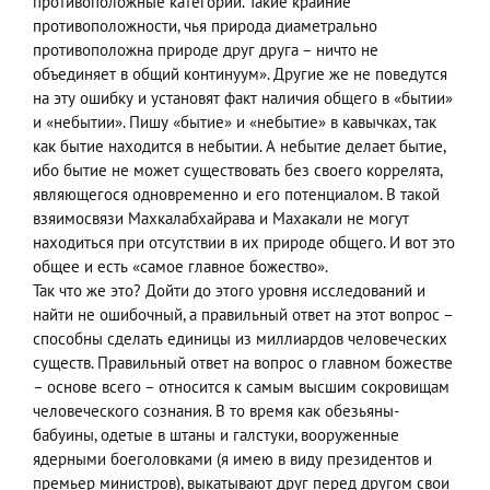
противоположные категории. Такие крайние
противоположности, чья природа диаметрально
противоположна природе друг друга – ничто не
объединяет в общий континуум». Другие же не поведутся
на эту ошибку и установят факт наличия общего в «бытии»
и «небытии». Пишу «бытие» и «небытие» в кавычках, так
как бытие находится в небытии. А небытие делает бытие,
ибо бытие не может существовать без своего коррелята,
являющегося одновременно и его потенциалом. В такой
взяимосвязи Махкалабхайрава и Махакали не могут
находиться при отсутствии в их природе общего. И вот это
общее и есть «самое главное божество».
Так что же это? Дойти до этого уровня исследований и
найти не ошибочный, а правильный ответ на этот вопрос –
способны сделать единицы из миллиардов человеческих
существ. Правильный ответ на вопрос о главном божестве
– основе всего – относится к самым высшим сокровищам
человеческого сознания. В то время как обезьяны-
бабуины, одетые в штаны и галстуки, вооруженные
ядерными боеголовками (я имею в виду президентов и
премьер министров), выкатывают друг перед другом свои