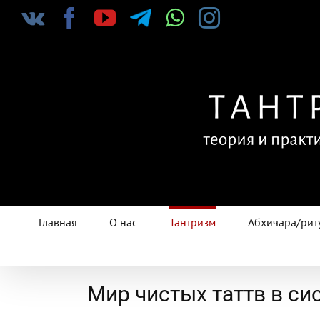
Skip
Vk
Facebook
YouTube
Telegram
WhatsApp
Instagram
to
content
Главная
О нас
Тантризм
Абхичара/рит
Мир чистых таттв в си