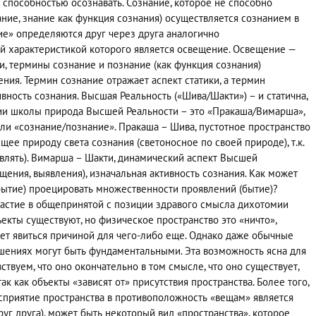
 способностью осознавать. Сознание, которое не способно
ание, знание как функция сознания) осуществляется сознанием в
ие» определяются друг через друга аналогично
вой характеристикой которого является освещение. Освещение —
и, термины сознание и познание (как функция сознания)
ния. Термин сознание отражает аспект статики, а термин
вность сознания. Высшая Реальность («Шива/Шакти») – и статична,
гии школы природа Высшей Реальности – это «Пракаша/Вимарша»,
или «сознание/познание». Пракаша – Шива, пустотное пространство
е природу света сознания (светоносное по своей природе), т.к.
являть). Вимарша – Шакти, динамический аспект Высшей
щения, выявления), изначальная активность сознания. Как может
бытие) проецировать множественности проявлений (бытие)?
астие в общепринятой с позиции здравого смысла дихотомии
кты существуют, но физическое пространство это «ничто»,
ет явиться причиной для чего-либо еще. Однако даже обычные
шениях могут быть фундаментальными. Эта возможность ясна для
ствуем, что оно окончательно в том смысле, что оно существует,
ак как объекты «зависят от» присутствия пространства. Более того,
осприятие пространства в противоположность «вещам» является
г друга), может быть некоторый вид «пространства», которое