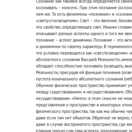
Сознание как таковое всегда определяется своей
осознавать – нонсенс. При этом познание (осозн
нем же. То есть феномены «познание» и «сознан
«свету»/«освещению». Свет – это явление, базо
это свойство, определяющее свет. Иными словам
описывают разные аспекты одного и того же явле
познание – аспект динамики. Познание – это акти
и динамична по своему характеру. В терминоло
что условно переводится как «свет/освещение» 
абсолютного сознания Высшей Реальности, имеюще
обладает способностью познавать (освещать, вы
Реальности, присущая ей функция познания (осве
пустота изначального абсолютного сознания (не
Обычное физическое пространство принимает уч
между существованием и несуществованием. Объе
несуществование. «Ничто» в этом смысле не мож
представления о пространстве в некоторых отно
физического пространства, так как мы обычно чув
даже если там нет объектов. Обратное не верно, т
даже в случае воспринятого пространства, где в
единым процессом (два аспекта, дополняющие дру