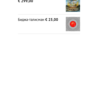
€
299,00
Биджа-талисман
€
25,00