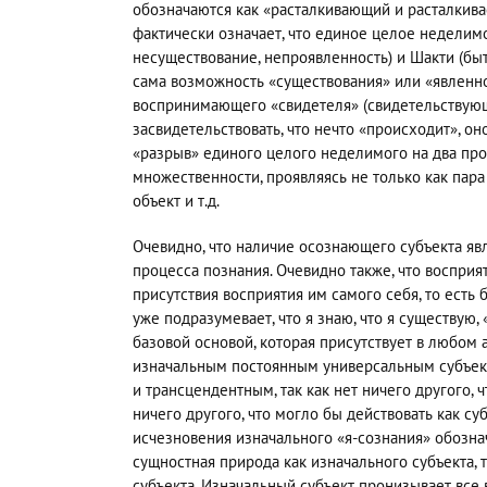
обозначаются как «расталкивающий и расталкива
фактически означает, что единое целое неделим
несуществование, непроявленность) и Шакти (быти
сама возможность «существования» или «явленно
воспринимающего «свидетеля» (свидетельствующег
засвидетельствовать, что нечто «происходит», он
«разрыв» единого целого неделимого на два пр
множественности, проявляясь не только как пара
объект и т.д.
Очевидно, что наличие осознающего субъекта я
процесса познания. Очевидно также, что воспри
присутствия восприятия им самого себя, то есть 
уже подразумевает, что я знаю, что я существую,
базовой основой, которая присутствует в любом 
изначальным постоянным универсальным субъекто
и трансцендентным, так как нет ничего другого, 
ничего другого, что могло бы действовать как с
исчезновения изначального «я-сознания» обознач
сущностная природа как изначального субъекта,
субъекта. Изначальный субъект пронизывает все 