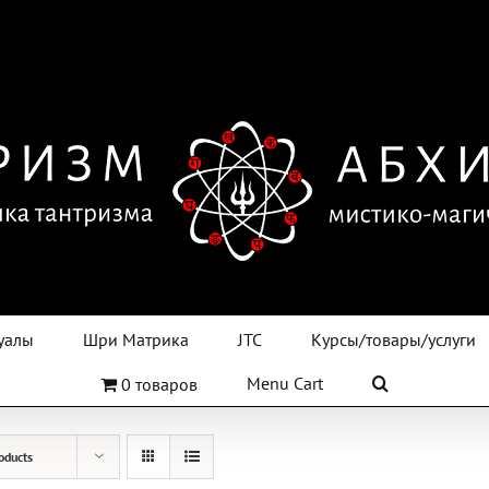
уалы
Шри Матрика
JTC
Курсы/товары/услуги
Menu Cart
0 товаров
oducts