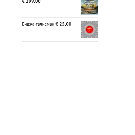
€
299,00
Биджа-талисман
€
25,00